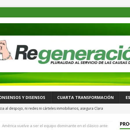
ONSENSOS Y DISENSOS
CUARTA TRANSFORMACIÓN
E
ia al despojo, ni redes ni cárteles inmobiliarios, asegura Clara
para Reforzar la Defensa del Patrimonio de las Familias
PRO
América vuelve a ser el equipo dominante en el clásico ante