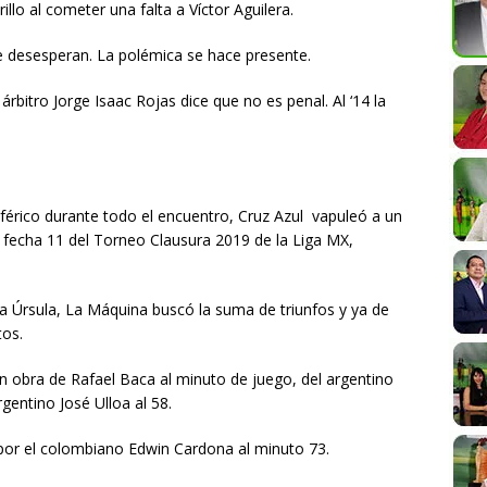
llo al cometer una falta a Víctor Aguilera.
se desesperan. La polémica se hace presente.
árbitro Jorge Isaac Rojas dice que no es penal. Al ‘14 la
rico durante todo el encuentro, Cruz Azul vapuleó a un
a fecha 11 del Torneo Clausura 2019 de la Liga MX,
ta Úrsula, La Máquina buscó la suma de triunfos y ya de
tos.
n obra de Rafael Baca al minuto de juego, del argentino
rgentino José Ulloa al 58.
 por el colombiano Edwin Cardona al minuto 73.