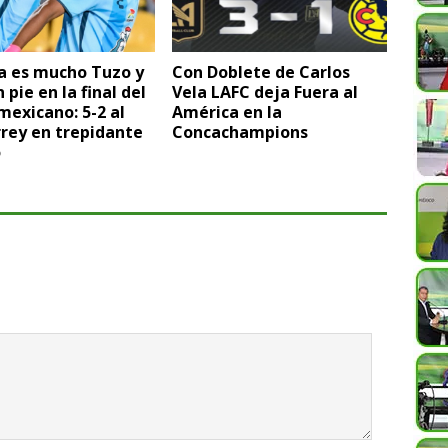
a es mucho Tuzo y
Con Doblete de Carlos
 pie en la final del
Vela LAFC deja Fuera al
mexicano: 5-2 al
América en la
rey en trepidante
Concachampions
o