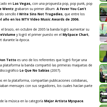
icado en
Las Vegas,
con una propuesta pop, pop punk, pop
e Wentz
grabaron su primer álbum
A Fever You Can’t
do sencillo
I Write Sins Not Tragedies
, que entre los
el año en los MTV Video Music Awards de 2006.
jo el brazo, en octubre de 2005 la banda logró aumentar su
reVolume
y logró el primer puesto en el
MySpace Chart
,
t durante la época.
Don Tetto
es uno de los referentes que logró forjar una
sta plataforma la banda compartió las primeras maquetas de
discográfico
Lo Que No Sabías
(2007).
s en la plataforma, compartían publicaciones cotidianas,
iaban mensajes con sus seguidores, los cuales hacían parte
de la música en la categoría
Mejor Artista Myspace
.