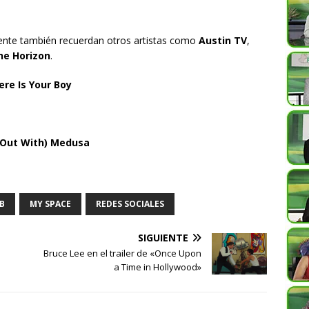
ente también recuerdan otros artistas como
Austin TV
,
the Horizon
.
ere Is Your Boy
 Out With) Medusa
B
MY SPACE
REDES SOCIALES
SIGUIENTE
Bruce Lee en el trailer de «Once Upon
a Time in Hollywood»