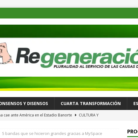
ONSENSOS Y DISENSOS
CUARTA TRANSFORMACIÓN
E
a cae ante América en el Estadio Banorte
CULTURA Y
PRO
5 bandas que se hicieron grandes gracias a MySpace
a nuevo apagón nacional; es el sexto colapso eléctrico del año