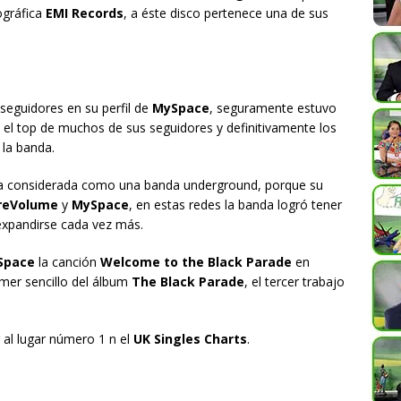
ográfica
EMI Records
, a éste disco pertenece una de sus
seguidores en su perfil de
MySpace
, seguramente estuvo
el top de muchos de sus seguidores y definitivamente los
la banda.
a considerada como una banda underground, porque su
reVolume
y
MySpace
, en estas redes la banda logró tener
expandirse cada vez más.
Space
la canción
Welcome to the Black Parade
en
rimer sencillo del álbum
The Black Parade
, el tercer trabajo
r al lugar número 1 n el
UK Singles Charts
.