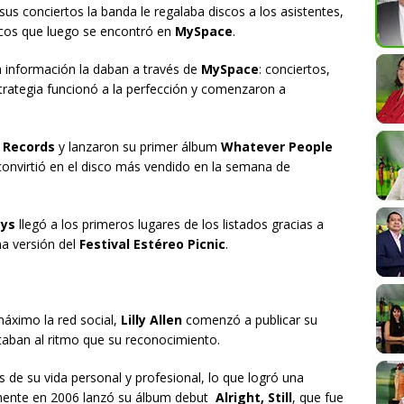
sus conciertos la banda le regalaba discos a los asistentes,
icos que luego se encontró en
MySpace
.
a información la daban a través de
MySpace
: conciertos,
trategia funcionó a la perfección y comenzaron a
 Records
y lanzaron su primer álbum
Whatever People
e convirtió en el disco más vendido en la semana de
eys
llegó a los primeros lugares de los listados gracias a
a versión del
Festival Estéreo Picnic
.
máximo la red social,
Lilly Allen
comenzó a publicar su
aban al ritmo que su reconocimiento.
 de su vida personal y profesional, lo que logró una
lmente en 2006 lanzó su álbum debut
Alright, Still
, que fue