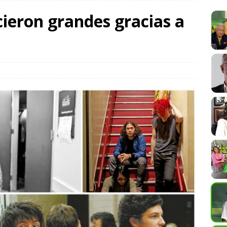
cieron grandes gracias a
do? ¿Es un crimen de Estado por reiterada omisión la ejecución del
 Leyva Aguilar?
COLUMNISTAS
 México: lluvias intensas y calor extremo marcarán la jornada este
rirá micrositio para recibir observaciones sobre la Ley general
l Castillo
CONSENSOS Y DISENSOS