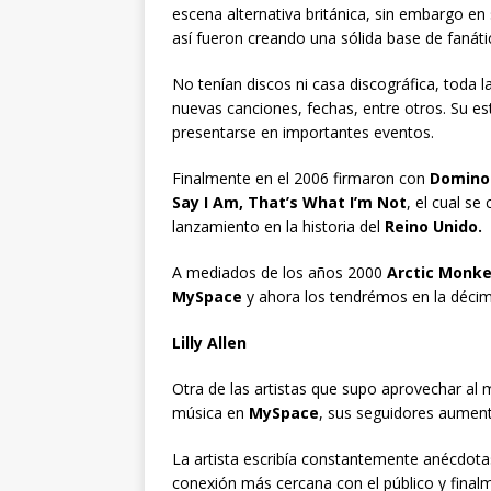
escena alternativa británica, sin embargo en 
así fueron creando una sólida base de fanát
No tenían discos ni casa discográfica, toda l
nuevas canciones, fechas, entre otros. Su es
presentarse en importantes eventos.
Finalmente en el 2006 firmaron con
Domino
Say I Am, That’s What I’m Not
, el cual s
lanzamiento en la historia del
Reino Unido.
A mediados de los años 2000
Arctic Monk
MySpace
y ahora los tendrémos en la décim
Lilly Allen
Otra de las artistas que supo aprovechar al 
música en
MySpace
, sus seguidores aument
La artista escribía constantemente anécdotas
conexión más cercana con el público y fina