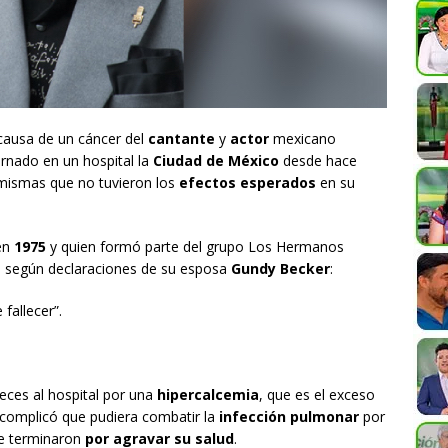
 causa de un cáncer del
cantante
y
actor
mexicano
ernado en un hospital la
Ciudad de México
desde hace
 mismas que no tuvieron los
efectos esperados
en su
en
1975
y quien formó parte del grupo Los Hermanos
, según declaraciones de su esposa
Gundy Becker
:
fallecer”.
eces al hospital por una
hipercalcemia
, que es el exceso
e complicó que pudiera combatir la
infección pulmonar
por
de terminaron
por agravar su salud
.