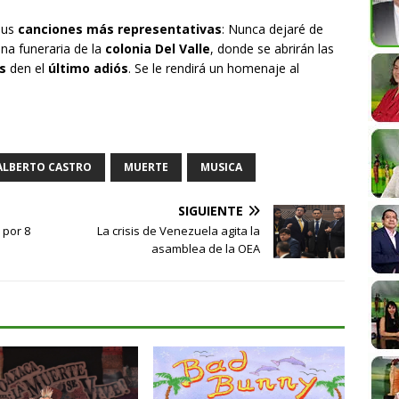
 sus
canciones más representativas
: Nunca dejaré de
na funeraria de la
colonia Del Valle
, donde se abrirán las
s
den el
último adiós
. Se le rendirá un homenaje al
ALBERTO CASTRO
MUERTE
MUSICA
SIGUIENTE
 por 8
La crisis de Venezuela agita la
asamblea de la OEA