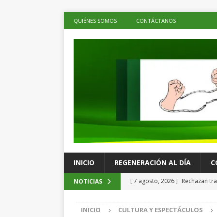
QUIÉNES SOMOS
CONTÁCTANOS
INICIO
REGENERACIÓN AL DÍA
C
[ 7 agosto, 2026 ]
Rechazan tra
NOTICIAS
imposición del Dr. Sarbelio Mor
INICIO
CULTURA Y ESPECTÁCULOS
institucional
COLUMNISTAS