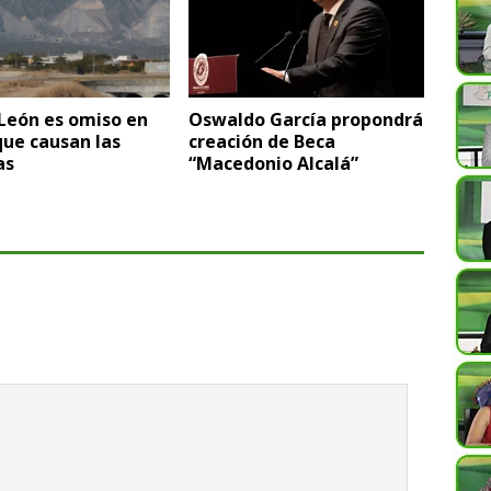
León es omiso en
Oswaldo García propondrá
ue causan las
creación de Beca
as
“Macedonio Alcalá”