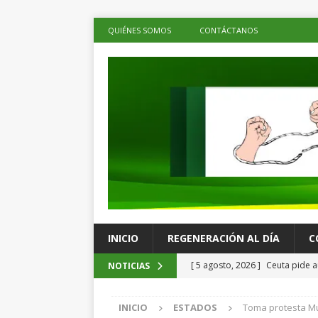
QUIÉNES SOMOS
CONTÁCTANOS
INICIO
REGENERACIÓN AL DÍA
C
[ 5 agosto, 2026 ]
Ceuta pide a
NOTICIAS
menores migrantes
LOS DE 
INICIO
ESTADOS
Toma protesta Mu
[ 5 agosto, 2026 ]
Ray Chagoya