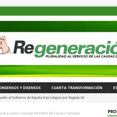
ONSENSOS Y DISENSOS
CUARTA TRANSFORMACIÓN
E
uxilio al Gobierno de España tras colapso por llegada de
ALLÁ
PRO
rat a nuevo Consejo Directivo de Canaco Servytur
 recorre Loma Rancho y Los Molinos para atender necesidades