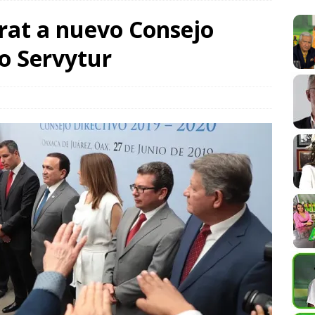
at a nuevo Consejo
siciona entre los destinos turísticos más felices del mundo
o Servytur
bierto la “Ley Alejandro” de Protección a Periodistas; la
ena libertad de expresión en Oaxaca
COLUMNISTAS
 la UABJO impulsa la democracia y los derechos humanos desde
SPECTÁCULOS