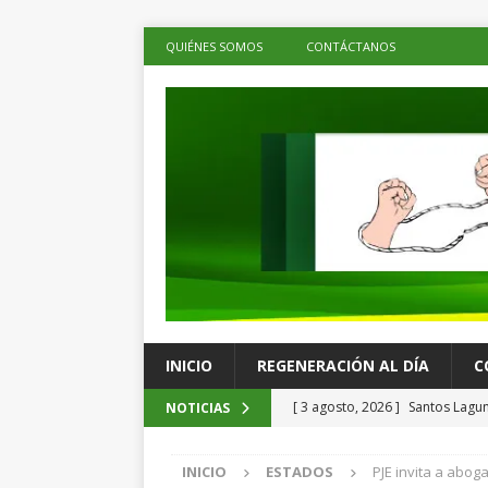
QUIÉNES SOMOS
CONTÁCTANOS
INICIO
REGENERACIÓN AL DÍA
C
[ 3 agosto, 2026 ]
Santos Lagun
NOTICIAS
ESPECTÁCULOS
INICIO
ESTADOS
PJE invita a abog
[ 3 agosto, 2026 ]
Cuba registr