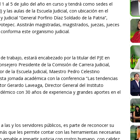
l 1 al 5 de julio del año en curso y tendrá como sedes el
J) y las aulas de la Escuela Judicial, con ubicación en el
 Judicial “General Porfirio Díaz Soldado de la Patria”,
otepec. Asistirán magistradas, magistrados, juezas, jueces
ue conforma este organismo judicial.
a de trabajo, estará encabezado por la titular del PJE en
nsejero Presidente de la Comisión de Carrera Judicial,
or de la Escuela Judicial, Maestro Pedro Celestino
 esta jornada académica con la conferencia “Las tendencias
tor Gerardo Laveaga, Director General del Instituto
adémico con 30 años de experiencia y grandes aportes en el
 las y los servidores públicos, es parte de reconocer su
más que les permite contar con las herramientas necesarias
to amable e impartir justicia con rostro humano, con calidez