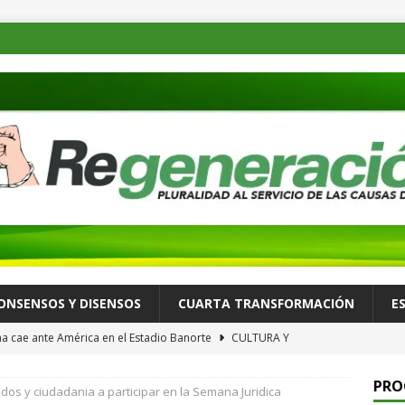
ONSENSOS Y DISENSOS
CUARTA TRANSFORMACIÓN
E
a cae ante América en el Estadio Banorte
CULTURA Y
PRO
ados y ciudadania a participar en la Semana Juridica
a nuevo apagón nacional; es el sexto colapso eléctrico del año