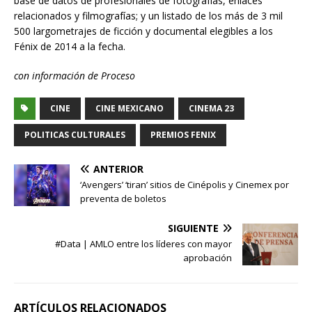
base de datos de profesionales de fotografías, enlaces
relacionados y filmografías; y un listado de los más de 3 mil
500 largometrajes de ficción y documental elegibles a los
Fénix de 2014 a la fecha.
con información de Proceso
CINE
CINE MEXICANO
CINEMA 23
POLITICAS CULTURALES
PREMIOS FENIX
ANTERIOR
‘Avengers’ ‘tiran’ sitios de Cinépolis y Cinemex por
preventa de boletos
SIGUIENTE
#Data | AMLO entre los líderes con mayor
aprobación
ARTÍCULOS RELACIONADOS