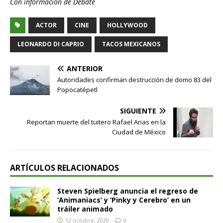
Con información de Debate
ACTOR
CINE
HOLLYWOOD
LEONARDO DI CAPRIO
TACOS MEXICANOS
ANTERIOR
Autoridades confirman destrucción de domo 83 del
Popocatépetl
SIGUIENTE
Reportan muerte del tuitero Rafael Arias en la
Ciudad de México
ARTÍCULOS RELACIONADOS
Steven Spielberg anuncia el regreso de
‘Animaniacs’ y ‘Pinky y Cerebro’ en un
tráiler animado
12 octubre, 2020
0