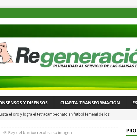
ONSENSOS Y DISENSOS
CUARTA TRANSFORMACIÓN
E
ista el oro y logra el tetracampeonato en futbol femenil de los
ULTURA Y ESPECTÁCULOS
PRO
«El Rey del barrio» recobra su imagen
de las familias mexicanas mejora; hay bienestar: presidenta