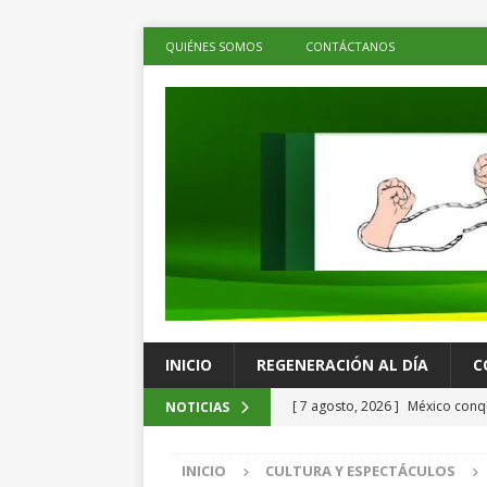
QUIÉNES SOMOS
CONTÁCTANOS
INICIO
REGENERACIÓN AL DÍA
C
[ 7 agosto, 2026 ]
México conqu
NOTICIAS
Juegos Centroamericanos
C
INICIO
CULTURA Y ESPECTÁCULOS
[ 7 agosto, 2026 ]
La economía 