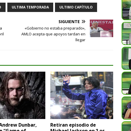
O
ULTIMA TEMPORADA
ULTIMO CAPÍTULO
SIGUIENTE
ra
«Gobierno no estaba preparado»,
ril
AMLO acepta que apoyos tardan en
llegar
Andrew Dunbar,
Retiran episodio de
de “Game of
Michael Jackson en ‘Los