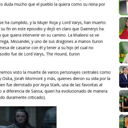
ues duda mucho que el pueblo la quiera como su reina por
 se ha cumplido, y la Mujer Roja y Lord Varys, han muerto
su fin en este episodio y dejó en claro que Daenerys ha
 que quiera intervenir en su camino. La khaleesi se ve
miga, Missandei, y uno de sus dragones a manos Euron
omesa de casarse con él y tener a su hijo (el cual no
pisodio fue de Lord Varys, The Hound, Euron
emos visto la muerte de varios personajes centrales como
 Osita, Jorah Mormont y más, quienes dieron su vida por la
en fue derrotado por Arya Stark, una de las favoritas al
mo a diferencia de Sansa, quien ha evolucionado de manera
sido duramente criticado).