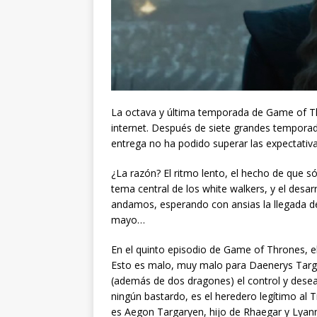
La octava y última temporada de Game of T
internet. Después de siete grandes temporada
entrega no ha podido superar las expectativ
¿La razón? El ritmo lento, el hecho de que só
tema central de los white walkers, y el desarr
andamos, esperando con ansias la llegada del
mayo…
En el quinto episodio de Game of Thrones, el
Esto es malo, muy malo para Daenerys Targa
(además de dos dragones) el control y desea
ningún bastardo, es el heredero legítimo al T
es Aegon Targaryen, hijo de Rhaegar y Lyanna