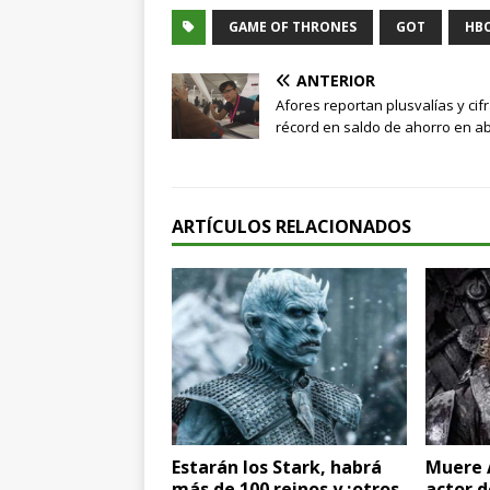
GAME OF THRONES
GOT
HB
ANTERIOR
Afores reportan plusvalías y cif
récord en saldo de ahorro en ab
ARTÍCULOS RELACIONADOS
Estarán los Stark, habrá
Muere 
más de 100 reinos y ¡otros
actor 