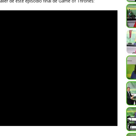
tráiler de este episodio final de Game of Thrones: