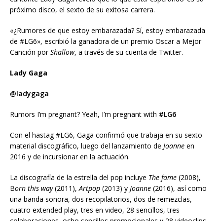
próximo disco, el sexto de su exitosa carrera.
«¿Rumores de que estoy embarazada? Sí, estoy embarazada
de #LG6», escribió la ganadora de un premio Oscar a Mejor
Canción por
Shallow
, a través de su cuenta de Twitter.
Lady Gaga
@ladygaga
Rumors I’m pregnant? Yeah, I’m pregnant with
#LG6
Con el hastag #LG6, Gaga confirmó que trabaja en su sexto
material discográfico, luego del lanzamiento de
Joanne
en
2016 y de incursionar en la actuación.
La discografía de la estrella del pop incluye
The fame
(2008),
B
orn this way
(2011),
Artpop
(2013) y
Joanne
(2016), así como
una banda sonora, dos recopilatorios, dos de remezclas,
cuatro extended play, tres en video, 28 sencillos, tres
colaboraciones, ocho sencillos promocionales y 28 videoclips.