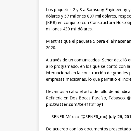
Los paquetes 2 y 3 a Samsung Engineering y
dólares y 57 millones 807 mil dólares, resp
(KBR) en conjunto con Constructora Hostotip
millones 430 mil dólares.
Mientras que el paquete 5 para el almacenami
2020.
A través de un comunicados, Sener detalló q
a lo programado, en los que se contó con la 
internacional en la construcción de grandes p
empresas mexicanas, lo que permitió el incr
Llevamos a cabo el acto de fallo de adjudica
Refinería en Dos Bocas Paraíso, Tabasco.
@
pic.twitter.com/teHfT3T5y1
— SENER México (@SENER_mx)
July 26, 20
De acuerdo con los documentos presentados