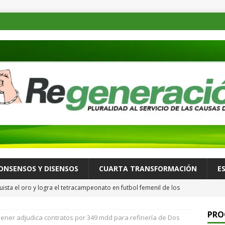
ONSENSOS Y DISENSOS
CUARTA TRANSFORMACIÓN
E
ista el oro y logra el tetracampeonato en futbol femenil de los
ULTURA Y ESPECTÁCULOS
PRO
ener adjudica contratos por 349 mdd para refinería de Dos
de las familias mexicanas mejora; hay bienestar: presidenta