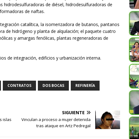
as hidrodesulfuradoras de diésel, hidrodesulfuradoras de
eformadoras de naftas.
tegración catalítica, la isomerizadora de butanos, pantanos
a de hidrógeno y planta de alquilación; el paquete cuatro
licas y amargas fenólicas, plantas regeneradoras de
s de integración, edificios y urbanización interna.
CONTRATOS
DOS BOCAS
REFINERÍA
SIGUIENTE
s islas
Vinculan a proceso a mujer detenida
tras ataque en Artz Pedregal