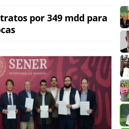
n anual al registrar 3.12% en julio
LA CUARTA
ntratos por 349 mdd para
ocas
estiga posible ataque híbrido tras hallar dron con explosivos en
DE ALLÁ
a hacia una movilidad con innovación, inclusión y sostenibilidad:
eal: ley no obliga a diputados a dejar el cargo para buscar la
OS Y DISENSOS