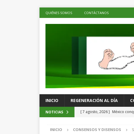
QUIÉNES SOMOS
CONTÁCTANOS
INICIO
REGENERACIÓN AL DÍA
C
[ 7 agosto, 2026 ]
México conqu
NOTICIAS
Juegos Centroamericanos
C
INICIO
CONSENSOS Y DISENSOS
S
[ 7 agosto, 2026 ]
La economía 