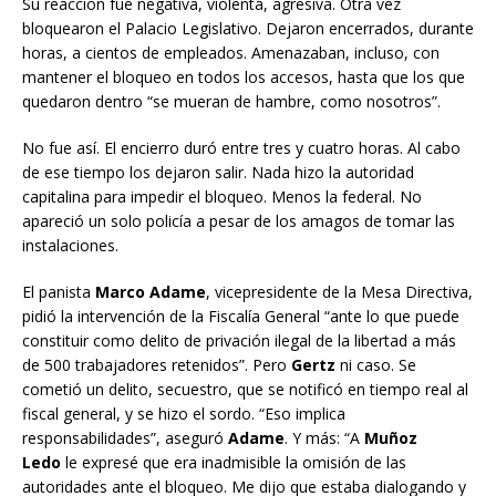
Su reacción fue negativa, violenta, agresiva. Otra vez
bloquearon el Palacio Legislativo. Dejaron encerrados, durante
horas, a cientos de empleados. Amenazaban, incluso, con
mantener el bloqueo en todos los accesos, hasta que los que
quedaron dentro “se mueran de hambre, como nosotros”.
No fue así. El encierro duró entre tres y cuatro horas. Al cabo
de ese tiempo los dejaron salir. Nada hizo la autoridad
capitalina para impedir el bloqueo. Menos la federal. No
apareció un solo policía a pesar de los amagos de tomar las
instalaciones.
El panista
Marco Adame
, vicepresidente de la Mesa Directiva,
pidió la intervención de la Fiscalía General “ante lo que puede
constituir como delito de privación ilegal de la libertad a más
de 500 trabajadores retenidos”. Pero
Gertz
ni caso. Se
cometió un delito, secuestro, que se notificó en tiempo real al
fiscal general, y se hizo el sordo. “Eso implica
responsabilidades”, aseguró
Adame
. Y más: “A
Muñoz
Ledo
le expresé que era inadmisible la omisión de las
autoridades ante el bloqueo. Me dijo que estaba dialogando y