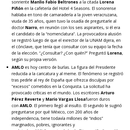
sonriente
Manlio Fabio Beltrones
a la citada
Lorena
Piñón
en la cafetería del Hotel 4 Seasons. El sonorense
hablaba en tono de camaradería a la joven veracruzana,
viuda de 35 años, quien tuvo la osadía de preguntarle al
doctor
Narro
, en reunión con los seis aspirantes, si él era
el candidato de la “nomenclatura”. La provocadora alusión
se registró luego de que el exrector de la UNAM dijera, en
el cónclave, que tenía que consultar con su equipo la fecha
de la elección. “¿Consultar? ¿Con quién?” Preguntó
Lorena
,
según su propia versión.
AMLO
es hoy centro de burlas. La figura del Presidente
reducida a la caricatura y al meme. El fenómeno se registró
tras pedirle al rey de España que ofrezca disculpas por
“excesos” cometidos en la Conquista. La solicitud ha
provocado críticas en el mundo. Los escritores
Arturo
Pérez Reverte
y
Mario Vargas Llosa
fueron duros
con
AMLO
. El primero llegó al insulto. El segundo le sugirió
preguntarse por qué México, con 200 años de
independencia, tiene todavía millones de “indios”
marginados, pobres, ignorantes y