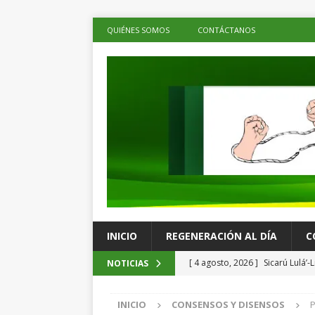
QUIÉNES SOMOS
CONTÁCTANOS
INICIO
REGENERACIÓN AL DÍA
C
[ 4 agosto, 2026 ]
Sicarú Lulá’
NOTICIAS
Mata
PRINCIPALES
INICIO
CONSENSOS Y DISENSOS
P
[ 4 agosto, 2026 ]
Presenta Sec