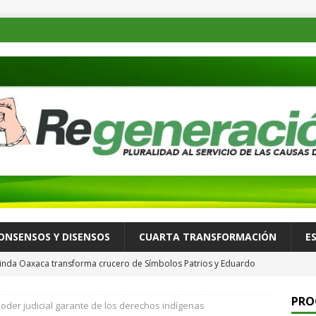
ONSENSOS Y DISENSOS
CUARTA TRANSFORMACIÓN
E
-Linda Oaxaca transforma crucero de Símbolos Patrios y Eduardo
PRO
oder judicial garante de los derechos indígenas
tur Oaxaca programa “Raíces Viajeras” para personas adultas