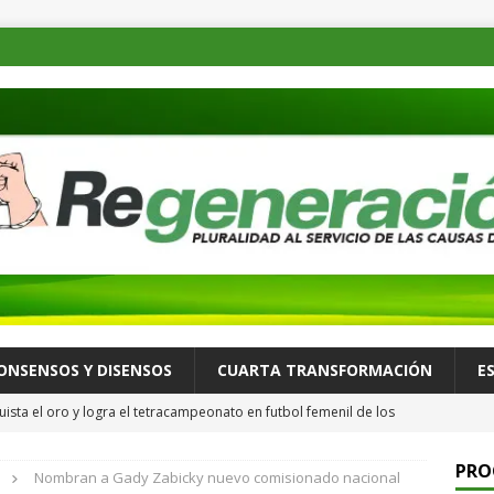
ONSENSOS Y DISENSOS
CUARTA TRANSFORMACIÓN
E
ista el oro y logra el tetracampeonato en futbol femenil de los
ULTURA Y ESPECTÁCULOS
PRO
Nombran a Gady Zabicky nuevo comisionado nacional
de las familias mexicanas mejora; hay bienestar: presidenta