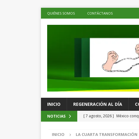
QUIÉNES SOMOS
CONTÁCTANOS
INICIO
REGENERACIÓN AL DÍA
C
[ 7 agosto, 2026 ]
México conqu
NOTICIAS
Juegos Centroamericanos
C
INICIO
LA CUARTA TRANSFORMACIÓN
[ 7 agosto, 2026 ]
La economía 