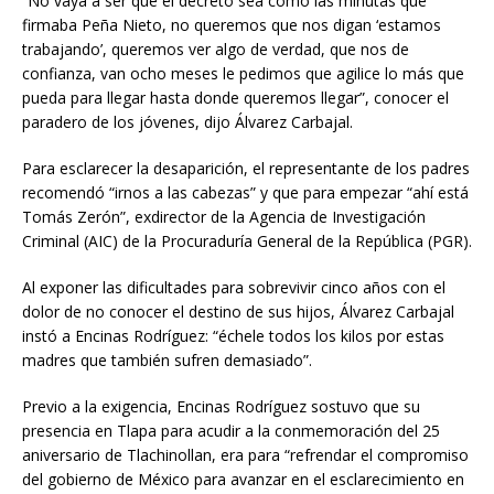
“No vaya a ser que el decreto sea como las minutas que
firmaba Peña Nieto, no queremos que nos digan ‘estamos
trabajando’, queremos ver algo de verdad, que nos de
confianza, van ocho meses le pedimos que agilice lo más que
pueda para llegar hasta donde queremos llegar”, conocer el
paradero de los jóvenes, dijo Álvarez Carbajal.
Para esclarecer la desaparición, el representante de los padres
recomendó “irnos a las cabezas” y que para empezar “ahí está
Tomás Zerón”, exdirector de la Agencia de Investigación
Criminal (AIC) de la Procuraduría General de la República (PGR).
Al exponer las dificultades para sobrevivir cinco años con el
dolor de no conocer el destino de sus hijos, Álvarez Carbajal
instó a Encinas Rodríguez: “échele todos los kilos por estas
madres que también sufren demasiado”.
Previo a la exigencia, Encinas Rodríguez sostuvo que su
presencia en Tlapa para acudir a la conmemoración del 25
aniversario de Tlachinollan, era para “refrendar el compromiso
del gobierno de México para avanzar en el esclarecimiento en