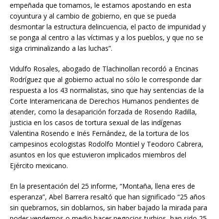
empeñada que tomamos, le estamos apostando en esta
coyuntura y al cambio de gobierno, en que se pueda
desmontar la estructura delincuencia, el pacto de impunidad y
se ponga al centro a las víctimas y a los pueblos, y que no se
siga criminalizando a las luchas”.
Vidulfo Rosales, abogado de Tlachinollan recordó a Encinas
Rodríguez que al gobierno actual no sólo le corresponde dar
respuesta a los 43 normalistas, sino que hay sentencias de la
Corte Interamericana de Derechos Humanos pendientes de
atender, como la desaparición forzada de Rosendo Radilla,
justicia en los casos de tortura sexual de las indígenas
Valentina Rosendo e Inés Fernández, de la tortura de los
campesinos ecologistas Rodolfo Montiel y Teodoro Cabrera,
asuntos en los que estuvieron implicados miembros del
Ejército mexicano.
En la presentación del 25 informe, “Montaña, llena eres de
esperanza”, Abel Barrera resaltó que han significado “25 años
sin quebrarnos, sin doblarnos, sin haber bajado la mirada para
poder vendernos o medio hacer negocios turbios, han sido 25