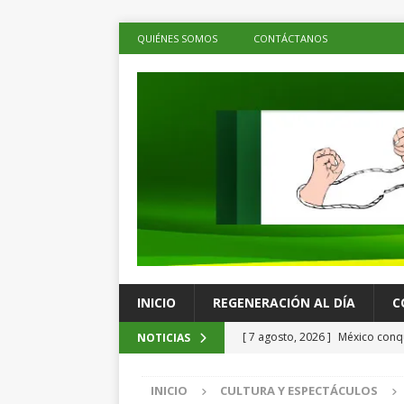
QUIÉNES SOMOS
CONTÁCTANOS
INICIO
REGENERACIÓN AL DÍA
C
[ 7 agosto, 2026 ]
México conqu
NOTICIAS
Juegos Centroamericanos
C
INICIO
CULTURA Y ESPECTÁCULOS
[ 7 agosto, 2026 ]
La economía 