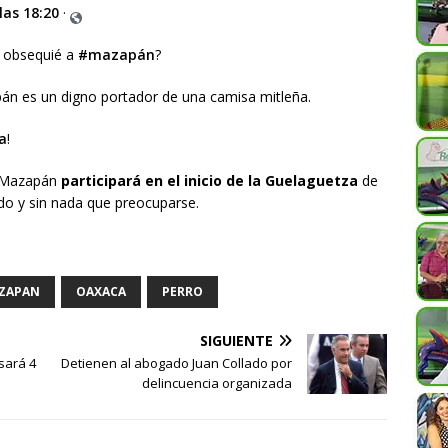
 las 18:20
·
e obsequié a
#mazapán
?
án es un digno portador de una camisa mitleña.
a
!
Mazapán
participará en el inicio de la Guelaguetza
de
ido y sin nada que preocuparse.
ZAPAN
OAXACA
PERRO
SIGUIENTE
asará 4
Detienen al abogado Juan Collado por
delincuencia organizada