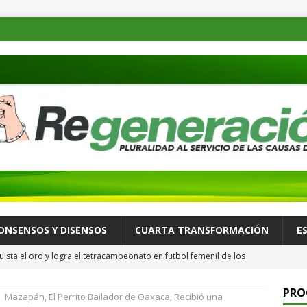
ONSENSOS Y DISENSOS
CUARTA TRANSFORMACIÓN
E
ista el oro y logra el tetracampeonato en futbol femenil de los
ULTURA Y ESPECTÁCULOS
PRO
Mazapán, El Perrito Bailador de Oaxaca, Recibió una
de las familias mexicanas mejora; hay bienestar: presidenta