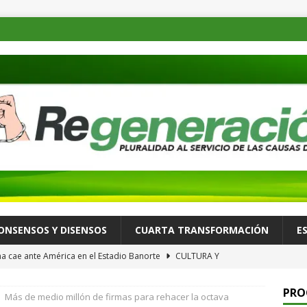
ONSENSOS Y DISENSOS
CUARTA TRANSFORMACIÓN
E
a cae ante América en el Estadio Banorte
CULTURA Y
PRO
Más de medio millón de firmas para rehacer la octava
a nuevo apagón nacional; es el sexto colapso eléctrico del año