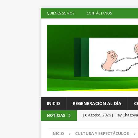
QUIÉNES SOMOS
CONTÁCTANOS
INICIO
REGENERACIÓN AL DÍA
C
[ 6 agosto, 2026 ]
Ray Chagoya 
NOTICIAS
comunitarias en Viguera
ES
INICIO
CULTURA Y ESPECTÁCULOS
[ 6 agosto, 2026 ]
Advierten p