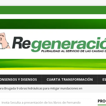
ONSENSOS Y DISENSOS
CUARTA TRANSFORMACIÓN
E
ara Brugada 9 obras hidráulicas para mitigar inundaciones en
 256 mdp para resolver rezagos históricos
ESTADOS
PRO
Invita Seculta a presentación de los libros de Fernando
bajadores del Hospital Infantil de México “Federico Gómez”