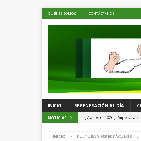
QUIÉNES SOMOS
CONTÁCTANOS
INICIO
REGENERACIÓN AL DÍA
C
[ 7 agosto, 2026 ]
Supervisa Cl
NOTICIAS
Tláhuac; se invirtieron más de
INICIO
CULTURA Y ESPECTÁCULOS
[ 7 agosto, 2026 ]
Rechazan tra