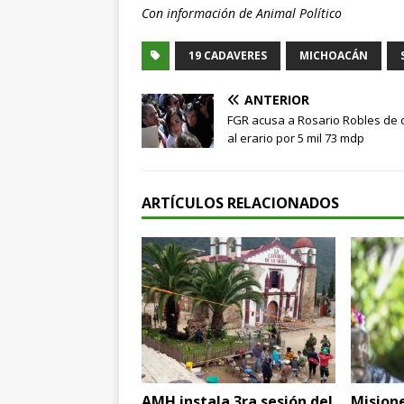
Con información de Animal Político
19 CADAVERES
MICHOACÁN
ANTERIOR
FGR acusa a Rosario Robles de
al erario por 5 mil 73 mdp
ARTÍCULOS RELACIONADOS
AMH instala 3ra sesión del
Misione