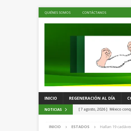
QUIÉNES SOMOS
CONTÁCTANOS
INICIO
REGENERACIÓN AL DÍA
C
[ 7 agosto, 2026 ]
México conqu
NOTICIAS
Juegos Centroamericanos
C
INICIO
ESTADOS
Hallan 19 cadáve
[ 7 agosto, 2026 ]
La economía 