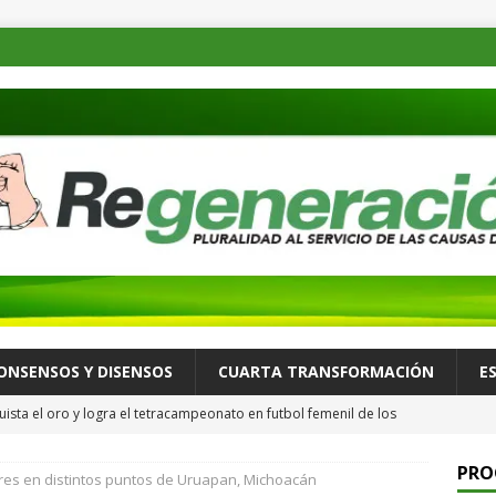
ONSENSOS Y DISENSOS
CUARTA TRANSFORMACIÓN
E
ista el oro y logra el tetracampeonato en futbol femenil de los
ULTURA Y ESPECTÁCULOS
PRO
res en distintos puntos de Uruapan, Michoacán
de las familias mexicanas mejora; hay bienestar: presidenta