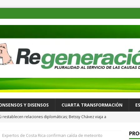
ONSENSOS Y DISENSOS
CUARTA TRANSFORMACIÓN
E
ú restablecen relaciones diplomáticas; Betssy Chávez viaja a
ALLÁ
PRO
Expertos de Costa Rica confirman caída de meteorito
México se desacelera en julio y se ubica en su nivel más bajo en