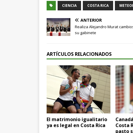
CIENCIA
COSTA RICA
METEO
ANTERIOR
Realiza Alejandro Murat cambio
su gabinete
ARTÍCULOS RELACIONADOS
El matrimonio igualitario
Canadá
ya es legal en Costa Rica
Costa R
pasto s