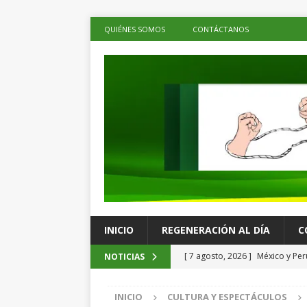
QUIÉNES SOMOS
CONTÁCTANOS
INICIO
REGENERACIÓN AL DÍA
C
[ 7 agosto, 2026 ]
México y Per
NOTICIAS
territorio mexicano
LOS DE 
INICIO
CULTURA Y ESPECTÁCULOS
[ 7 agosto, 2026 ]
Inflación en 