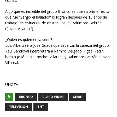
copias.
Algo que es increíble del grupo Bronco es que su primer éxito
que fue “Sergio el bailador” lo logran después de 15 años de
trabajo, de esfuerzo, de obstáculos…”. Baltimore Beltrán
(“Javier Villareal”)
¿Quién es quién en la serie?
Luis Alberti será José Guadalupe Esparza, la cabeza del grupo;
Raúl Sandoval interpretará a Ramiro Delgado; Yigael Yadin
hará a José Luis “Choche” Villareal, y Baltimore Beltrán a Javier
Villareal.
UNOTV
BRONCO
CLARO VIDEO
SERIE
TELEVISION
TNT