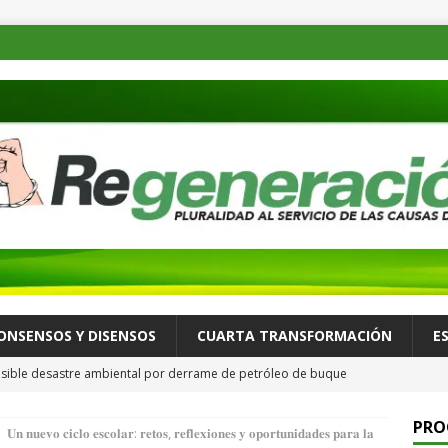
ONSENSOS Y DISENSOS
CUARTA TRANSFORMACIÓN
E
osible desastre ambiental por derrame de petróleo de buque
ALLÁ
PRO
𝐔𝐧 𝐧𝐮𝐞𝐯𝐨 𝐜𝐢𝐜𝐥𝐨 𝐞𝐬𝐜𝐨𝐥𝐚𝐫: 𝐫𝐞𝐭𝐨𝐬, 𝐫𝐞𝐟𝐥𝐞𝐱𝐢𝐨𝐧𝐞𝐬 𝐲 𝐨𝐩𝐨𝐫𝐭𝐮𝐧𝐢𝐝𝐚𝐝𝐞𝐬 𝐩𝐚𝐫𝐚 𝐥𝐚
de el Poder Legislativo la construcción de Ciudad Salud- Ñuu