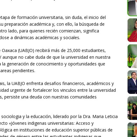
apa de formación universitaria, sin duda, el inicio del
 su preparación académica y, con ello, la búsqueda de
ro lado, para quienes recién comienzan, significa
dose a dinámicas académicas y sociales.
 Oaxaca (UABJO) recibirá más de 25,000 estudiantes,
Y aunque no cabe duda de que la universidad en nuestra
ara la generación de conocimiento y oportunidades que
 tareas pendientes.
 pais, la UABJO enfrenta desafios financieros, académicos y
idad urgente de fortalecer los vinculos entre la universidad
vos, persiste una deuda con nuestras comunidades
ociologia y la educación, liderado por la Dra. Maria Leticia
cto «Jóvenes indigenas universitarias: Acceso y
lógica en instituciones de educación superior públicas de
dades de género entre las estudiantes indigenas que