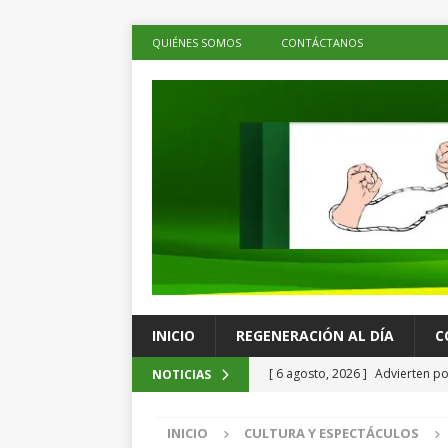
QUIÉNES SOMOS
CONTÁCTANOS
INICIO
REGENERACIÓN AL DÍA
C
[ 6 agosto, 2026 ]
Advierten p
NOTICIAS
ruso frente a Omán
LOS DE 
INICIO
CULTURA Y ESPECTÁCULOS
[ 6 agosto, 2026 ]
Destacan des