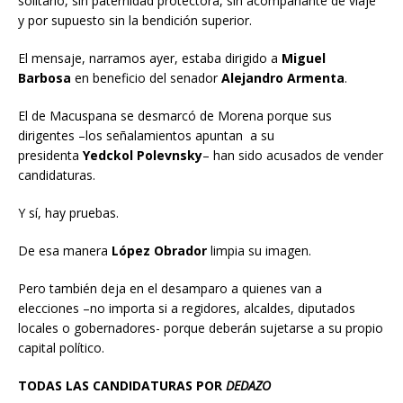
solitario, sin paternidad protectora, sin acompañante de viaje
y por supuesto sin la bendición superior.
El mensaje, narramos ayer, estaba dirigido a
Miguel
Barbosa
en beneficio del senador
Alejandro Armenta
.
El de Macuspana se desmarcó de Morena porque sus
dirigentes –los señalamientos apuntan a su
presidenta
Yedckol Polevnsky
– han sido acusados de vender
candidaturas.
Y sí, hay pruebas.
De esa manera
López Obrador
limpia su imagen.
Pero también deja en el desamparo a quienes van a
elecciones –no importa si a regidores, alcaldes, diputados
locales o gobernadores- porque deberán sujetarse a su propio
capital político.
TODAS LAS CANDIDATURAS POR
DEDAZO