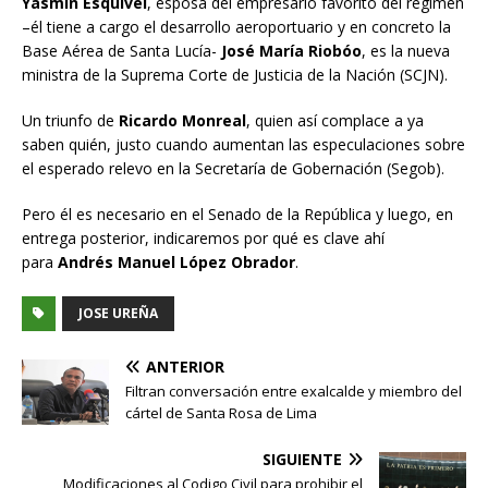
Yasmín Esquivel
, esposa del empresario favorito del régimen
–él tiene a cargo el desarrollo aeroportuario y en concreto la
Base Aérea de Santa Lucía-
José María Riobóo
, es la nueva
ministra de la Suprema Corte de Justicia de la Nación (SCJN).
Un triunfo de
Ricardo Monreal
, quien así complace a ya
saben quién, justo cuando aumentan las especulaciones sobre
el esperado relevo en la Secretaría de Gobernación (Segob).
Pero él es necesario en el Senado de la República y luego, en
entrega posterior, indicaremos por qué es clave ahí
para
Andrés Manuel López Obrador
.
JOSE UREÑA
ANTERIOR
Filtran conversación entre exalcalde y miembro del
cártel de Santa Rosa de Lima
SIGUIENTE
Modificaciones al Codigo Civil para prohibir el