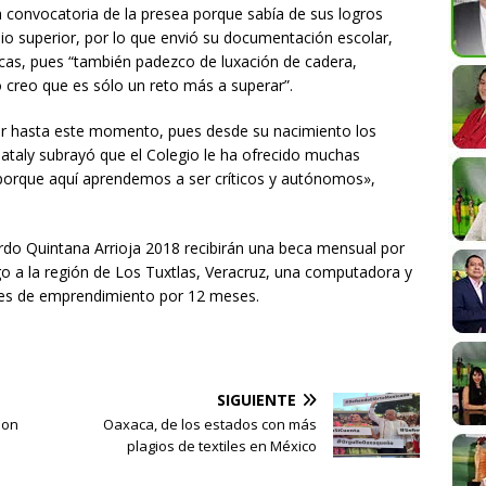
la convocatoria de la presea porque sabía de sus logros
io superior, por lo que envió su documentación escolar,
dicas, pues “también padezco de luxación de cadera,
 creo que es sólo un reto más a superar”.
egar hasta este momento, pues desde su nacimiento los
ataly subrayó que el Colegio le ha ofrecido muchas
 porque aquí aprendemos a ser críticos y autónomos»,
rdo Quintana Arrioja 2018 recibirán una beca mensual por
zgo a la región de Los Tuxtlas, Veracruz, una computadora y
es de emprendimiento por 12 meses.
SIGUIENTE
son
Oaxaca, de los estados con más
plagios de textiles en México