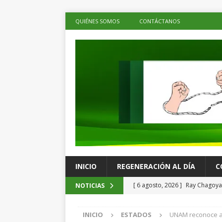
QUIÉNES SOMOS
CONTÁCTANOS
INICIO
REGENERACIÓN AL DÍA
C
[ 6 agosto, 2026 ]
Ray Chagoya 
NOTICIAS
comunitarias en Viguera
ES
INICIO
ESTADOS
UNAM reconoce a 
[ 6 agosto, 2026 ]
Advierten p