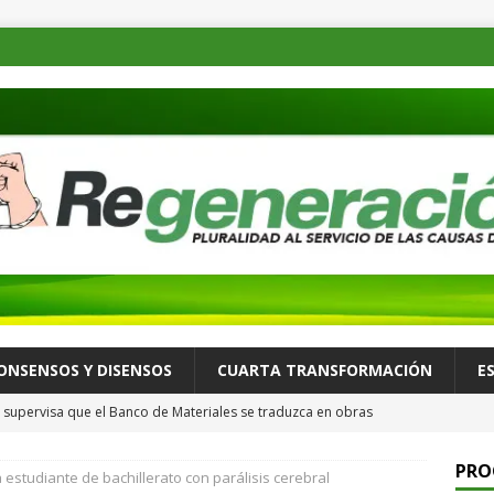
ONSENSOS Y DISENSOS
CUARTA TRANSFORMACIÓN
E
supervisa que el Banco de Materiales se traduzca en obras
TADOS
PRO
estudiante de bachillerato con parálisis cerebral
osible desastre ambiental por derrame de petróleo de buque