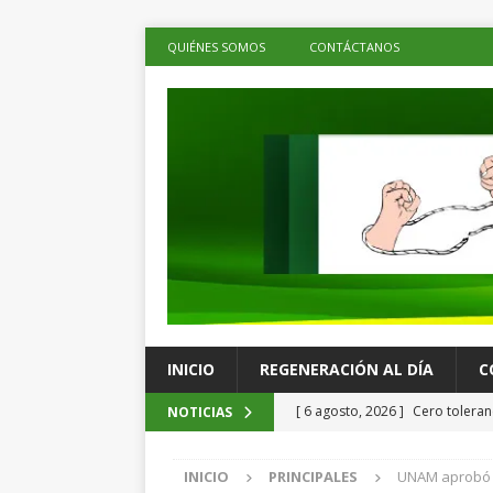
QUIÉNES SOMOS
CONTÁCTANOS
INICIO
REGENERACIÓN AL DÍA
C
[ 6 agosto, 2026 ]
Cero toleranc
NOTICIAS
Brugada al presentar acciones 
INICIO
PRINCIPALES
UNAM aprobó la
ESTADOS