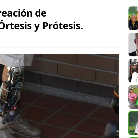
alla por México se librará en pocos municipios, en la opinión
eación de
s derechos humanos a la vida y a la libertad de expresión
Órtesis y Prótesis.
cipio de Oaxaca de Juárez a participar en la selección de
 Municipal
CULTURA Y ESPECTÁCULOS
Oaxaca de Juarez prioriza el cuidado del arbolado del Paseo
de el Poder Legislativo la construcción de Ciudad Salud- Ñuu
 para Oaxaca
CONSENSOS Y DISENSOS