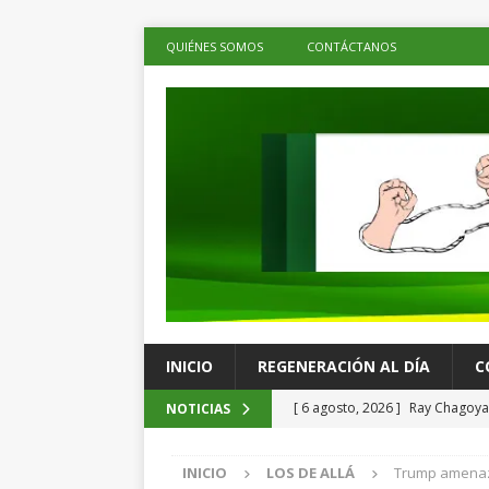
QUIÉNES SOMOS
CONTÁCTANOS
INICIO
REGENERACIÓN AL DÍA
C
[ 6 agosto, 2026 ]
Ray Chagoya 
NOTICIAS
comunitarias en Viguera
ES
INICIO
LOS DE ALLÁ
Trump amenaza
[ 6 agosto, 2026 ]
Advierten p