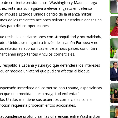
o de creciente tensión entre Washington y Madrid, luego
hez reiterara su negativa a elevar el gasto en defensa
o impulsa Estados Unidos dentro de la alianza militar.
nas de las recientes acciones militares estadounidenses en
ñolas para dichas operaciones.
e recibe las declaraciones con «tranquilidad y normalidad»,
tados Unidos se negocia a través de la Unión Europea y no
 las relaciones económicas entre ambos países continúan
mantienen importantes vínculos comerciales.
u respaldo a España y subrayó que defenderá los intereses
uier medida unilateral que pudiera afectar al bloque
pensión inmediata del comercio con España, especialistas
ran que una medida de esa magnitud enfrentaría
ados Unidos mantiene sus acuerdos comerciales con la
cción requeriría procedimientos adicionales.
tadounidense profundizan las diferencias entre Washington