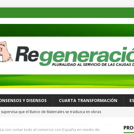
ONSENSOS Y DISENSOS
CUARTA TRANSFORMACIÓN
E
supervisa que el Banco de Materiales se traduzca en obras
TADOS
PRO
 con cortar todo el comercio con España en medio de
osible desastre ambiental por derrame de petróleo de buque