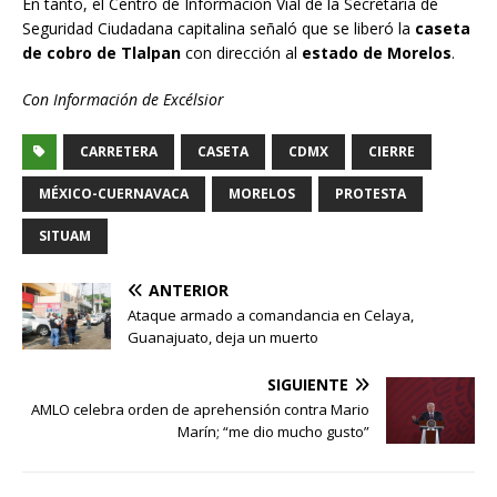
En tanto, el Centro de Información Vial de la Secretaría de
Seguridad Ciudadana capitalina señaló que se liberó la
caseta
de cobro de Tlalpan
con dirección al
estado de Morelos
.
Con Información de Excélsior
CARRETERA
CASETA
CDMX
CIERRE
MÉXICO-CUERNAVACA
MORELOS
PROTESTA
SITUAM
ANTERIOR
Ataque armado a comandancia en Celaya,
Guanajuato, deja un muerto
SIGUIENTE
AMLO celebra orden de aprehensión contra Mario
Marín; “me dio mucho gusto”