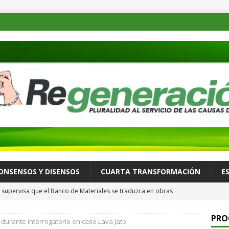
ONSENSOS Y DISENSOS
CUARTA TRANSFORMACIÓN
E
supervisa que el Banco de Materiales se traduzca en obras
TADOS
PRO
durante interrogatorio en caso Lava Jato
osible desastre ambiental por derrame de petróleo de buque