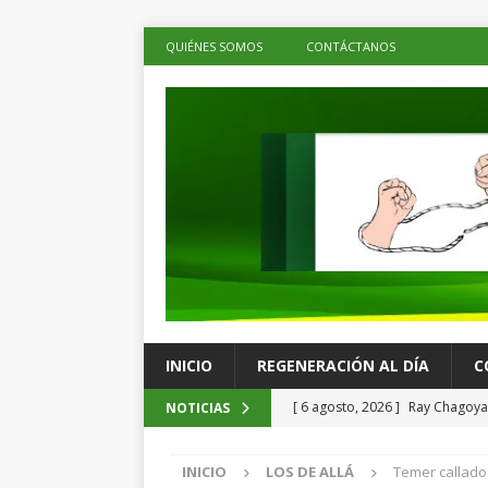
QUIÉNES SOMOS
CONTÁCTANOS
INICIO
REGENERACIÓN AL DÍA
C
[ 6 agosto, 2026 ]
Ray Chagoya 
NOTICIAS
comunitarias en Viguera
ES
INICIO
LOS DE ALLÁ
Temer callado 
[ 6 agosto, 2026 ]
Advierten p