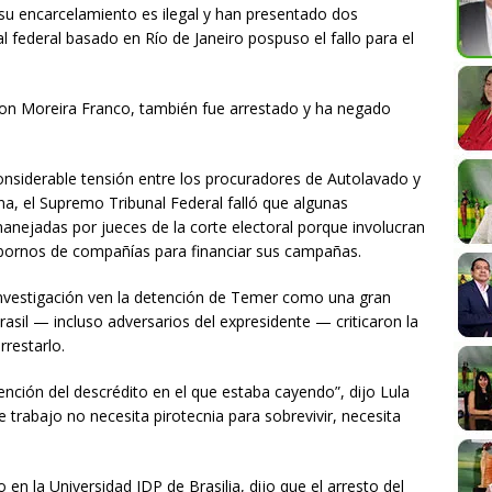
su encarcelamiento es ilegal y han presentado dos
l federal basado en Río de Janeiro pospuso el fallo para el
ton Moreira Franco, también fue arrestado y ha negado
siderable tensión entre los procuradores de Autolavado y
a, el Supremo Tribunal Federal falló que algunas
anejadas por jueces de la corte electoral porque involucran
obornos de compañías para financiar sus campañas.
 investigación ven la detención de Temer como una gran
asil — incluso adversarios del expresidente — criticaron la
rrestarlo.
ención del descrédito en el que estaba cayendo”, dijo Lula
e trabajo no necesita pirotecnia para sobrevivir, necesita
n la Universidad IDP de Brasilia, dijo que el arresto del