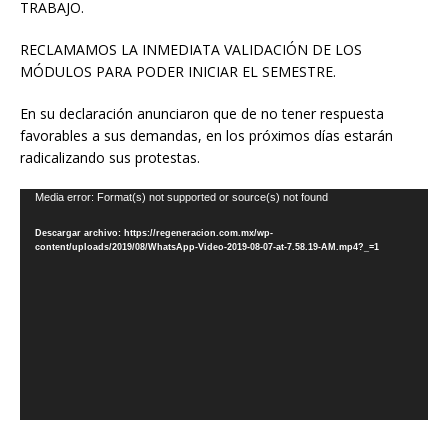
TRABAJO.
RECLAMAMOS LA INMEDIATA VALIDACIÓN DE LOS
MÓDULOS PARA PODER INICIAR EL SEMESTRE.
En su declaración anunciaron que de no tener respuesta
favorables a sus demandas, en los próximos días estarán
radicalizando sus protestas.
Reproductor
Media error: Format(s) not supported or source(s) not found
de
Descargar archivo: https://regeneracion.com.mx/wp-
vídeo
content/uploads/2019/08/WhatsApp-Video-2019-08-07-at-7.58.19-AM.mp4?_=1