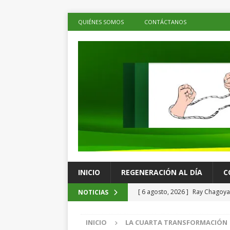
QUIÉNES SOMOS
CONTÁCTANOS
INICIO
REGENERACIÓN AL DÍA
C
[ 6 agosto, 2026 ]
Ray Chagoya 
NOTICIAS
comunitarias en Viguera
ES
INICIO
LA CUARTA TRANSFORMACIÓN
[ 6 agosto, 2026 ]
Advierten p