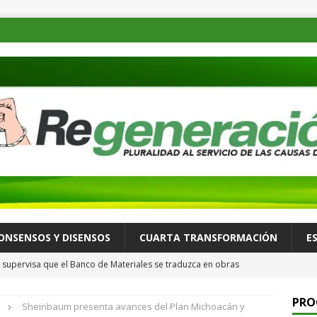
ONSENSOS Y DISENSOS
CUARTA TRANSFORMACIÓN
E
supervisa que el Banco de Materiales se traduzca en obras
TADOS
PRO
Sheinbaum presenta avances del Plan Michoacán y
osible desastre ambiental por derrame de petróleo de buque