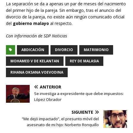
La separación se da a apenas un par de meses del nacimiento
del primer hijo de la pareja. Sin embargo, tras el anuncio del
divorcio de la pareja, no existe aún ningún comunicado oficial
del
gobierno malayo
al respecto.
Con Información de SDP Noticias
ABDICACIÓN
DIVORCIO
MATRIMONIO
MOHAMED V DE KELANTAN
REY DE MALASIA
RIHANA OKSANA VOEVODINA
ANTERIOR
Se investiga a expresidente que debe impuestos:
López Obrador
SIGUIENTE
“Me dejó impactado”, el presunto móvil del
asesinato de mi hijo: Norberto Ronquillo