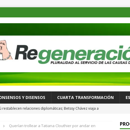
ONSENSOS Y DISENSOS
CUARTA TRANSFORMACIÓN
E
ú restablecen relaciones diplomáticas; Betssy Chávez viaja a
ALLÁ
PRO
Querían trollear a Tatiana Clouthier por andar en
México se desacelera en julio y se ubica en su nivel más bajo en