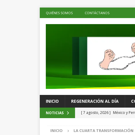
QUIÉNES SOMOS
CONTÁCTANOS
INICIO
REGENERACIÓN AL DÍA
C
[ 7 agosto, 2026 ]
México y Per
NOTICIAS
territorio mexicano
LOS DE 
INICIO
LA CUARTA TRANSFORMACIÓN
[ 7 agosto, 2026 ]
Inflación en 