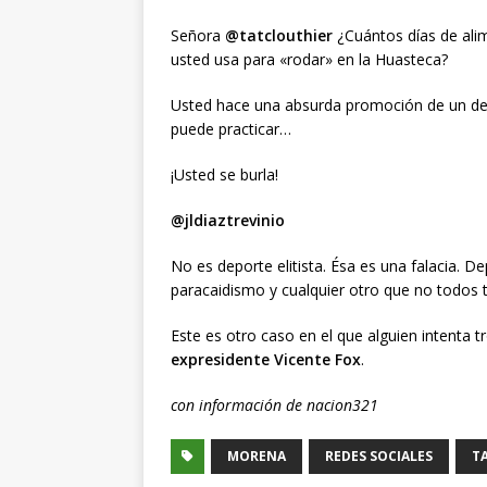
Señora
@tatclouthier
¿Cuántos días de alime
usted usa para «rodar» en la Huasteca?
Usted hace una absurda promoción de un dep
puede practicar…
¡Usted se burla!
@jldiaztrevinio
No es deporte elitista. Ésa es una falacia. Dep
paracaidismo y cualquier otro que no todos t
Este es otro caso en el que alguien intenta t
expresidente Vicente Fox
.
con información de nacion321
MORENA
REDES SOCIALES
T