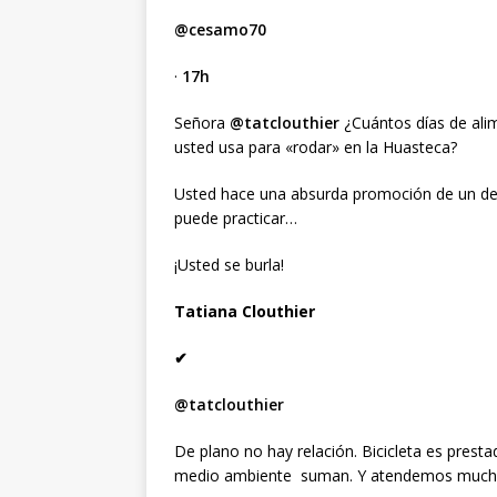
@cesamo70
·
17h
Señora
@tatclouthier
¿Cuántos días de alime
usted usa para «rodar» en la Huasteca?
Usted hace una absurda promoción de un dep
puede practicar…
¡Usted se burla!
Tatiana Clouthier
✔
@tatclouthier
De plano no hay relación. Bicicleta es prestad
medio ambiente suman. Y atendemos mucho