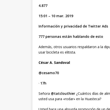
4.877
15:01 – 10 mar. 2019
Información y privacidad de Twitter Ads
777 personas están hablando de esto
Además, otros usuarios respaldaron a la dip
usar bicicleta es elitista.
César A. Sandoval
@cesamo70
·
17h
Señora
@tatclouthier
¿Cuántos días de alime
usted usa para «rodar» en la Huasteca?
Usted hace una absurda promoción de un dep