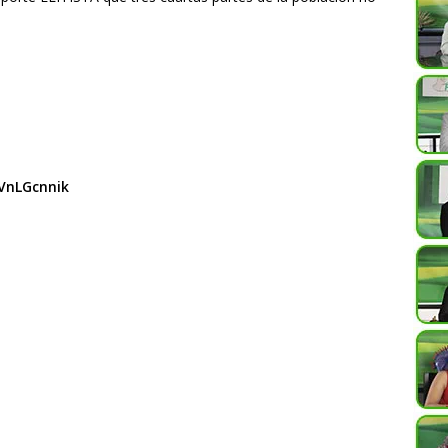
vVnLGcnnik