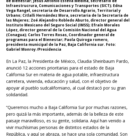
de Bienestar; Jesús Antonio Esteva Medina, secretario de
Infraestrucrura, Comunicaciones y Transportes (SICT); Edna
Vega Rangel, secretaria de Desarrollo Agrario, Territorial y
Urbano; Citlalli Hernández Mora, secretaria de la Secretaría de
las Mujeres; Zoé Alejandro Robledo Aburto, director general del
Instituto Mexicano del Seguro Social (IMSS); Efraín Morales
López, director general de la Comisión Nacional del Agua
(Conagua); Carlos Torres Rosas, Coordinador general de
programas para el Bienestar; Paola Quiroga romero,
presidenta municipal de la Paz, Baja California sur. Foto:
Gabriel Monroy /Presidencia
En La Paz, la Presidenta de México, Claudia Sheinbaum Pardo,
anunció 12 acciones prioritarias para el estado de Baja
California Sur en materia de agua potable, infraestructura
carretera, vivienda, educación y salud, con el objetivo de
apoyar al pueblo sudcaliforniano, al cual destacó por su gran
solidaridad.
“Queremos mucho a Baja California Sur por muchas razones,
pero quizá la más importante, además de la belleza de este
paisaje maravilloso, es su gente, solidaria. Aquí han venido a
vivir muchísimas personas de distintos estados de la
República, y aquí se abraza, se hace una sola comunidad. Son