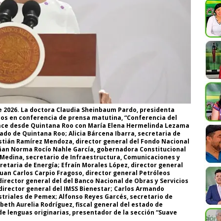
de 2026. La doctora Claudia Sheinbaum Pardo, presidenta
nos en conferencia de prensa matutina, “Conferencia del
lace desde Quintana Roo con María Elena Hermelinda Lezama
ado de Quintana Roo; Alicia Bárcena Ibarra, secretaria de
tián Ramírez Mendoza, director general del Fondo Nacional
ñan Norma Rocío Nahle García, gobernadora Constitucional
 Medina, secretario de Infraestructura, Comunicaciones y
retaria de Energía; Efraín Morales López, director general
Juan Carlos Carpio Fragoso, director general Petróleos
rector general del del Banco Nacional de Obras y Servicios
 director general del IMSS Bienestar; Carlos Armando
triales de Pemex; Alfonso Reyes Garcés, secretario de
beth Aurelia Rodríguez, fiscal general del estado de
de lenguas originarias, presentador de la sección “Suave