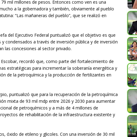
e 79 mil millones de pesos. Entonces como ven es una
s mucho a la gobernadora y también, obviamente al pueblo
atutina: “Las mañaneras del pueblo”, que se realizó en
Jefa del Ejecutivo Federal puntualizó que el objetivo es que
s y condensados a través de inversión pública y de inversión
n las concesiones al sector privado.
z Escobar, recordó que, como parte del fortalecimiento de
as estratégicas para incrementar la soberanía energética y
ión de la petroquímica y la producción de fertilizantes en
rpio, puntualizó que para la recuperación de la petroquímica
sión mixta de 93 mil mdp entre 2026 y 2030 para aumentar
acional de petroquímicos y a más de 4 millones de
proyectos de rehabilitación de la infraestructura existente y
os, óxido de etileno y glicoles. Con una inversión de 30 mil