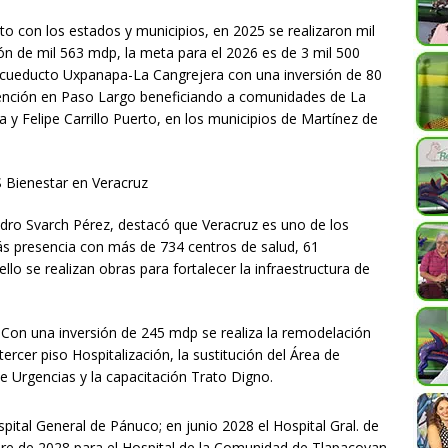
o con los estados y municipios, en 2025 se realizaron mil
ón de mil 563 mdp, la meta para el 2026 es de 3 mil 500
l acueducto Uxpanapa-La Cangrejera con una inversión de 80
ención en Paso Largo beneficiando a comunidades de La
y Felipe Carrillo Puerto, en los municipios de Martínez de
S Bienestar en Veracruz
andro Svarch Pérez, destacó que Veracruz es uno de los
ás presencia con más de 734 centros de salud, 61
llo se realizan obras para fortalecer la infraestructura de
: Con una inversión de 245 mdp se realiza la remodelación
tercer piso Hospitalización​, la sustitución del Área de
de Urgencias​ y la capacitación Trato Digno.
ital General de Pánuco; en junio 2028 el Hospital Gral. de
mbre de 2028 para el Hospital de la Comunidad de Tlapacoyan