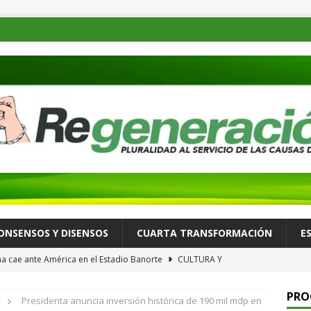
ONSENSOS Y DISENSOS
CUARTA TRANSFORMACIÓN
E
a cae ante América en el Estadio Banorte
CULTURA Y
PRO
Presidenta anuncia inversión histórica de 190 mil mdp en
a nuevo apagón nacional; es el sexto colapso eléctrico del año