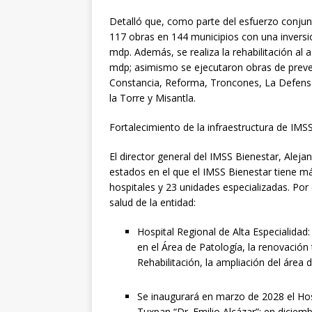
Detalló que, como parte del esfuerzo conjunt
117 obras en 144 municipios con una inversi
mdp. Además, se realiza la rehabilitación a
mdp; asimismo se ejecutaron obras de prev
Constancia, Reforma, Troncones, La Defensa 
la Torre y Misantla.
Fortalecimiento de la infraestructura de IMS
El director general del IMSS Bienestar, Alej
estados en el que el IMSS Bienestar tiene m
hospitales y 23 unidades especializadas. Por e
salud de la entidad:
Hospital Regional de Alta Especialidad
en el Área de Patología​, la renovación 
Rehabilitación​, la ampliación del área 
Se inaugurará en marzo de 2028 el Hosp
Tuxpan “Dr. Emilio Alcázar”; en dicie