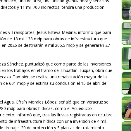
moniaco, una de urea, una unidad granuladora y servicios
 directos y 11 mil 700 indirectos, tendrá una producción
iones y Transportes, Jesús Esteva Medina, informó que para
ión de 18 mil 138 mdp para obras de infraestructura que
, en 2026 se destinarán 9 mil 205.5 mdp y se generarán 27
oza Sánchez, puntualizó que como parte de las inversiones
ien los trabajos en el tramo de Tihuatlán-Tuxpan, obra que
axa. También se realiza una rehabilitación mayor de la
n de 601 mdp y se estima su conclusión el 15 de abril de
del Agua, Efraín Morales López, señaló que en Veracruz se
 280 mdp para obras hídricas, como el Acueducto
ciento. Informó que, tras las lluvias registradas en octubre
nto de infraestructura hídrica con una inversión de 4 mil
e drenaje, 20 de protección y 5 plantas de tratamiento.