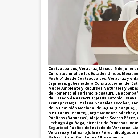
Coatzacoalcos, Veracruz, México, 5 de junio 
Constitucional de los Estados Unidos Mexica
Pueblo” desde Coatzacoalcos, Veracruz y en
Espinosa, gobernadora Constitucional del Est
Medio Ambiente y Recursos Naturales y Sebas
de Fomento al Turismo (Fonatur). La acompa
del Estado de Veracruz; Jesús Antonio Esteva
Transportes; Luz Elena González Escobar, sec
de la Comisión Nacional del Agua (Conagua); 
Mexicanos (Pemex); Jorge Mendoza Sánchez, di
Públicos (Banobras); Alejandro Svarch Pérez,
Lechuga Aguiñaga, director de Procesos Indus
Seguridad Pública del estado de Veracruz; Liz
Veracruz y Bulmaro Juárez Pérez, divulgador 
Patria”. Foto: Saúl López / Presidencia