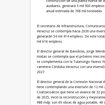
construcción de una planta nueva de a
auxiliares, generará 3 mil 900 empleos
anual estimada de 708 mil toneladas.
El secretario de Infraestructura, Comunicac
Veracruz se contempla hacia 2030 una invers
generarán 54 mil 414 empleos. De este total
mil 616 empleos.
El director general de Banobras, Jorge Mend
mixtas se contempla que el próximo mes inic
se complementa con la Tulancingo-Nuevo Nec
carretera Córdoba-Veracruz con una inversió
2027.
El director general de la Comisión Nacional 
tiene contemplando una inversión de 12 mil
Coatzacoalcos que tiene un avance de 32 por 
de 2025, inició la reconstrucción y mejoramie
988 mdp: son 69 obras de agua potable, 40 d