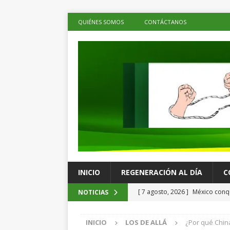
QUIÉNES SOMOS
CONTÁCTANOS
INICIO
REGENERACIÓN AL DÍA
C
[ 7 agosto, 2026 ]
México conqu
NOTICIAS
Juegos Centroamericanos
C
INICIO
LOS DE ALLÁ
¿Por qué China
[ 7 agosto, 2026 ]
La economía 