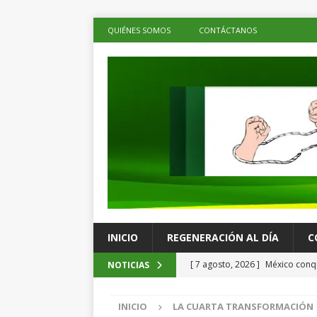
QUIÉNES SOMOS
CONTÁCTANOS
INICIO
REGENERACIÓN AL DÍA
C
[ 7 agosto, 2026 ]
México conqu
NOTICIAS
Juegos Centroamericanos
C
INICIO
LA CUARTA TRANSFORMACIÓN
[ 7 agosto, 2026 ]
La economía 