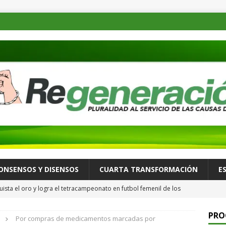
ONSENSOS Y DISENSOS
CUARTA TRANSFORMACIÓN
E
ista el oro y logra el tetracampeonato en futbol femenil de los
ULTURA Y ESPECTÁCULOS
PRO
Por compras de medicamentos marcadas por
de las familias mexicanas mejora; hay bienestar: presidenta