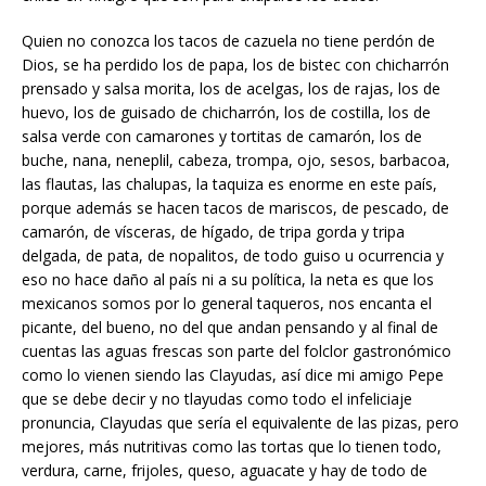
Quien no conozca los tacos de cazuela no tiene perdón de
Dios, se ha perdido los de papa, los de bistec con chicharrón
prensado y salsa morita, los de acelgas, los de rajas, los de
huevo, los de guisado de chicharrón, los de costilla, los de
salsa verde con camarones y tortitas de camarón, los de
buche, nana, neneplil, cabeza, trompa, ojo, sesos, barbacoa,
las flautas, las chalupas, la taquiza es enorme en este país,
porque además se hacen tacos de mariscos, de pescado, de
camarón, de vísceras, de hígado, de tripa gorda y tripa
delgada, de pata, de nopalitos, de todo guiso u ocurrencia y
eso no hace daño al país ni a su política, la neta es que los
mexicanos somos por lo general taqueros, nos encanta el
picante, del bueno, no del que andan pensando y al final de
cuentas las aguas frescas son parte del folclor gastronómico
como lo vienen siendo las Clayudas, así dice mi amigo Pepe
que se debe decir y no tlayudas como todo el infeliciaje
pronuncia, Clayudas que sería el equivalente de las pizas, pero
mejores, más nutritivas como las tortas que lo tienen todo,
verdura, carne, frijoles, queso, aguacate y hay de todo de