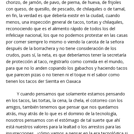
chorizo, de jamón, de pavo, de pierna, de hueva, de frijoles
con queso, de quesillo, de pescado, de chilaquiles o de tamal,
en fin, la verdad es que debería existir en la ciudad, cuando
menos, una inspección general de tacos, tortas y chilaquiles,
reconociendo que es el alimento rápido de todos los del
infeliciaje nacional, los que no podemos protestar en las casas
por comer siempre lo mismo o viendo la carota de la señora
después de la borrachera y no tiene consideración de los
crudos, pues sí, la neta, es que deberíamos tener la secretaría
de protección al taco, registrarlo como comida en el mundo,
para que no lo anden copiando los gabachos y haciendo tacos
que parecen pizas o no tienen ni el toque ni el sabor como
tienen los tacos der Sierrita en Oaxaca
Y cuando pensamos que solamente estamos pensando
en los tacos, las tortas, la cena, la chela, el cotorreo con los
amigos, también tenemos que pensar que nos quedamos
atrás, muy atrás de lo que es el dominio de la tecnología,
nosotros pensamos con el estómago de tal suerte que ahí
está nuestros valores para la lealtad o los arrestos para las
insurrecciones, ¿cómo vamos a pensar en la era tecnológica si