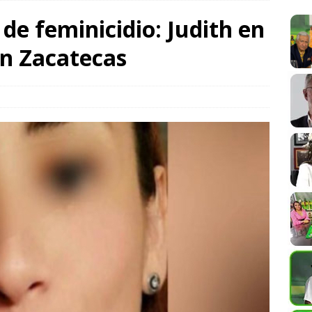
de feminicidio: Judith en
siciona entre los destinos turísticos más felices del mundo
en Zacatecas
bierto la “Ley Alejandro” de Protección a Periodistas; la
ena libertad de expresión en Oaxaca
COLUMNISTAS
 la UABJO impulsa la democracia y los derechos humanos desde
SPECTÁCULOS