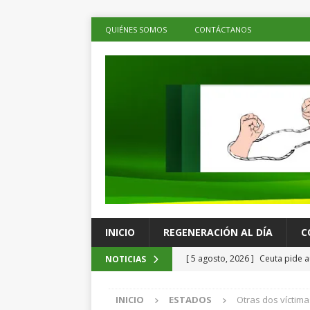
QUIÉNES SOMOS
CONTÁCTANOS
INICIO
REGENERACIÓN AL DÍA
C
[ 5 agosto, 2026 ]
Ceuta pide a
NOTICIAS
menores migrantes
LOS DE 
INICIO
ESTADOS
Otras dos víctima
[ 5 agosto, 2026 ]
Ray Chagoya