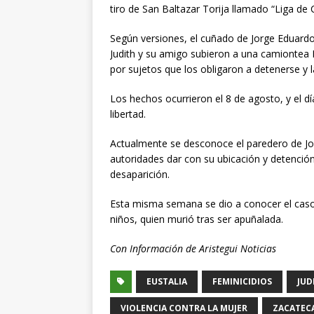
tiro de San Baltazar Torija llamado “Liga de
Según versiones, el cuñado de Jorge Eduardo d
Judith y su amigo subieron a una camiontea 
por sujetos que los obligaron a detenerse y la
Los hechos ocurrieron el 8 de agosto, y el dí
libertad.
Actualmente se desconoce el paredero de Jorg
autoridades dar con su ubicación y detención
desaparición.
Esta misma semana se dio a conocer el caso 
niños, quien murió tras ser apuñalada.
Con Información de Aristegui Noticias
EUSTALIA
FEMINICIDIOS
JUD
VIOLENCIA CONTRA LA MUJER
ZACATEC