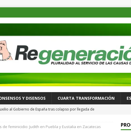
ONSENSOS Y DISENSOS
CUARTA TRANSFORMACIÓN
E
uxilio al Gobierno de España tras colapso por llegada de
ALLÁ
PRO
s de feminicidio: Judith en Puebla y Eustalia en Zacatecas
 recorre Loma Rancho y Los Molinos para atender necesidades