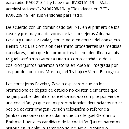
para radio RA00213-19 y televisión RV00161-19-, “Malas
administraciones” -RA00208-19-, y “Realidades en BC” -
RA00209-19- en sus versiones para radio.
De acuerdo con un comunicado del INE, en el primero de los
casos y por mayoría de votos de las consejeras Adriana
Favela y Claudia Zavala y con el voto en contra del consejero
Benito Nacif, la Comisión determinó procedentes las medidas
cautelares, dado que los promocionales no identifican a Luis
Miguel Gerónimo Barbosa Huerta, como candidato de la
coalición “Juntos haremos historia en Puebla”, integrada por
los partidos políticos Morena, del Trabajo y Verde Ecologista.
Las consejeras Favela y Zavala explicaron que en los
promocionales objeto de estudio no existen elementos que
hagan posible identificar que el candidato compite por vía de
una coalición, ya que en los promocionales denunciados no es
posible advertir imagen (versión televisión) o referencia
(ambas versiones) que aludan a que Luis Miguel Gerónimo
Barbosa Huerta es candidato de la coalición “Juntos haremos
historia en Puebla”; ni tampoco se incluye el logotipo o