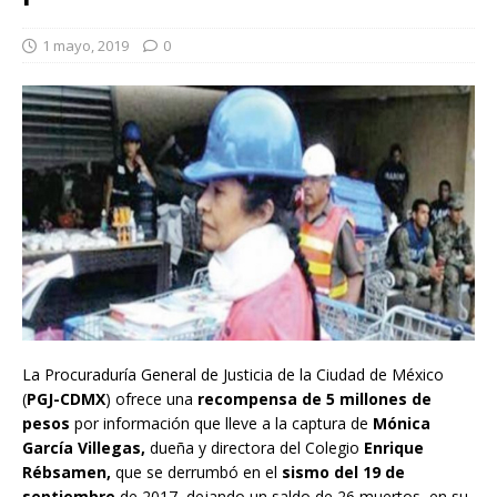
1 mayo, 2019
0
La Procuraduría General de Justicia de la Ciudad de México
(
PGJ-CDMX
) ofrece una
recompensa de 5 millones de
pesos
por información que lleve a la captura de
Mónica
García Villegas,
dueña y directora del Colegio
Enrique
Rébsamen,
que se derrumbó en el
sismo del 19 de
septiembre
de 2017, dejando un saldo de 26 muertos, en su