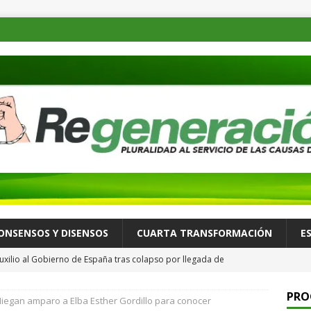
ONSENSOS Y DISENSOS
CUARTA TRANSFORMACIÓN
E
uxilio al Gobierno de España tras colapso por llegada de
ALLÁ
PRO
iegan amparo a Elba Esther Gordillo para conocer
 recorre Loma Rancho y Los Molinos para atender necesidades