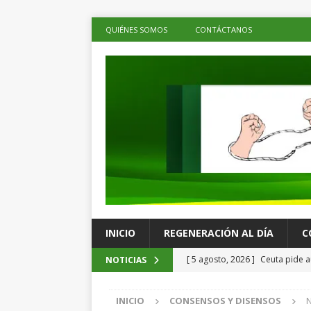
QUIÉNES SOMOS
CONTÁCTANOS
INICIO
REGENERACIÓN AL DÍA
C
[ 5 agosto, 2026 ]
Ceuta pide a
NOTICIAS
menores migrantes
LOS DE 
INICIO
CONSENSOS Y DISENSOS
N
[ 5 agosto, 2026 ]
Ray Chagoya