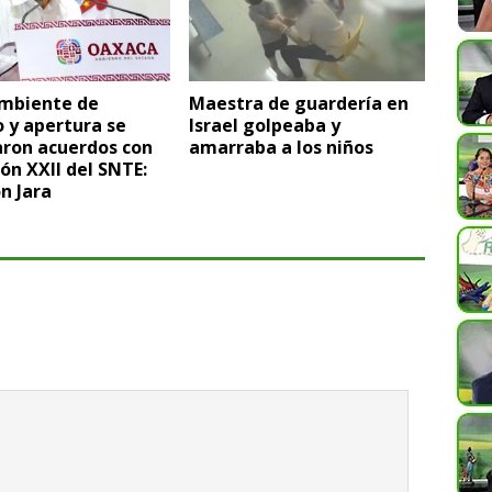
ambiente de
Maestra de guardería en
 y apertura se
Israel golpeaba y
aron acuerdos con
amarraba a los niños
ión XXII del SNTE:
n Jara