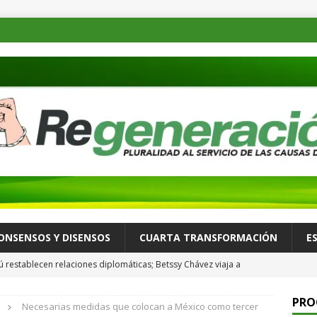
ONSENSOS Y DISENSOS
CUARTA TRANSFORMACIÓN
E
ú restablecen relaciones diplomáticas; Betssy Chávez viaja a
ALLÁ
PRO
Necesarias medidas que colocan a México como tercer
México se desacelera en julio y se ubica en su nivel más bajo en