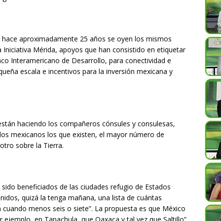
 hace aproximadamente 25 años se oyen los mismos
 Iniciativa Mérida, apoyos que han consistido en etiquetar
anco Interamericano de Desarrollo, para conectividad e
ueña escala e incentivos para la inversión mexicana y
 están haciendo los compañeros cónsules y consulesas,
os mexicanos los que existen, el mayor número de
tro sobre la Tierra.
 sido beneficiados de las ciudades refugio de Estados
nidos, quizá la tenga mañana, una lista de cuántas
 cuando menos seis o siete”. La propuesta es que México
 ejemplo, en Tapachula, que Oaxaca y tal vez que Saltillo”.