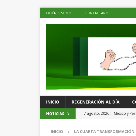
QUIÉNES SOMOS
CONTÁCTANOS
INICIO
REGENERACIÓN AL DÍA
C
[ 7 agosto, 2026 ]
México y Per
NOTICIAS
territorio mexicano
LOS DE 
INICIO
LA CUARTA TRANSFORMACIÓN
[ 7 agosto, 2026 ]
Inflación en 