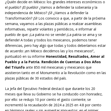
¿Quién decide en México: los grandes intereses económicos o
el pueblo? ¡El pueblo! ¿Vamos a defender la soberanía y la
independencia de México? ¡Sí! ¿Vamos a defender la
Transformación? ¡Sí! Los convoco a que, a partir de la próxima
semana, vayamos a las plazas públicas a realizar asambleas
informativas, repartir volantes y periódicos, e informar al
pueblo de que: ¡La patria no se vende! ¡La patria se ama y se
defiende! A todas y todos los mexicanos, podemos tener
diferencias, pero hay algo que todas y todos deberíamos estar
de acuerdo: ¡en México decidimos las y los mexicanos!”,
puntualizó en su informe
Honestidad, Resultados, Amor al
Pueblo y a la Patria. Rendición de Cuentas a Dos Años
del Triunfo
ante 850 mil mexicanas y mexicanos que
asistieron tanto en el Monumento a la Revolución como en las
plazas públicas de 30 estados del país.
La Jefa del Ejecutivo Federal destacó que durante los 20
meses que lleva su Gobierno se ha conducido con honradez,
por ello: se redujo 10 por ciento el gasto corriente; se
incrementó la recaudación de 2024 a 2025 en 4.8 por ciento
en términos reales y sin aumentar impuestos; en el primer