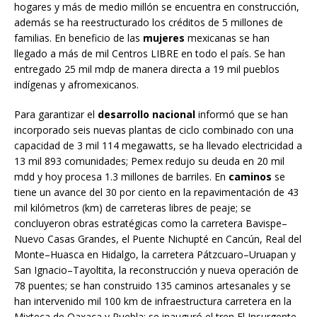
hogares y más de medio millón se encuentra en construcción,
además se ha reestructurado los créditos de 5 millones de
familias. En beneficio de las
mujeres
mexicanas se han
llegado a más de mil Centros LIBRE en todo el país. Se han
entregado 25 mil mdp de manera directa a 19 mil pueblos
indígenas y afromexicanos.
Para garantizar el
desarrollo nacional
informó que se han
incorporado seis nuevas plantas de ciclo combinado con una
capacidad de 3 mil 114 megawatts, se ha llevado electricidad a
13 mil 893 comunidades; Pemex redujo su deuda en 20 mil
mdd y hoy procesa 1.3 millones de barriles. En
caminos
se
tiene un avance del 30 por ciento en la repavimentación de 43
mil kilómetros (km) de carreteras libres de peaje; se
concluyeron obras estratégicas como la carretera Bavispe–
Nuevo Casas Grandes, el Puente Nichupté en Cancún, Real del
Monte–Huasca en Hidalgo, la carretera Pátzcuaro–Uruapan y
San Ignacio–Tayoltita, la reconstrucción y nueva operación de
78 puentes; se han construido 135 caminos artesanales y se
han intervenido mil 100 km de infraestructura carretera en la
Mixteca de Oaxaca y Puebla; se inauguró el tren El Insurgente