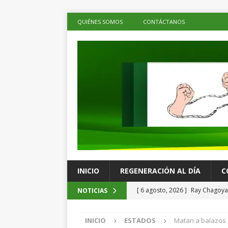
QUIÉNES SOMOS
CONTÁCTANOS
INICIO
REGENERACIÓN AL DÍA
C
[ 6 agosto, 2026 ]
Ray Chagoya 
NOTICIAS
comunitarias en Viguera
ES
INICIO
ESTADOS
Matan a balazos 
[ 6 agosto, 2026 ]
Advierten p