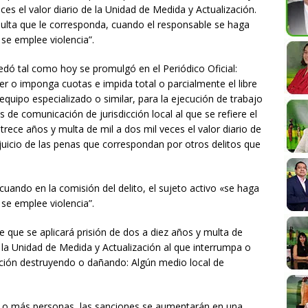
es el valor diario de la Unidad de Medida y Actualización.
multa que le corresponda, cuando el responsable se haga
e emplee violencia”.
quedó tal como hoy se promulgó en el Periódico Oficial:
er o imponga cuotas e impida total o parcialmente el libre
equipo especializado o similar, para la ejecución de trabajo
s de comunicación de jurisdicción local al que se refiere el
 trece años y multa de mil a dos mil veces el valor diario de
rjuicio de las penas que correspondan por otros delitos que
uando en la comisión del delito, el sujeto activo «se haga
e emplee violencia”.
e que se aplicará prisión de dos a diez años y multa de
e la Unidad de Medida y Actualización al que interrumpa o
icación destruyendo o dañando: Algún medio local de
na o más personas, las sanciones se aumentarán en una