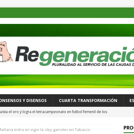
ONSENSOS Y DISENSOS
CUARTA TRANSFORMACIÓN
E
ista el oro y logra el tetracampeonato en futbol femenil de los
ULTURA Y ESPECTÁCULOS
PRO
añana entra en vigor la «ley garrote» en Tabasco
de las familias mexicanas mejora; hay bienestar: presidenta