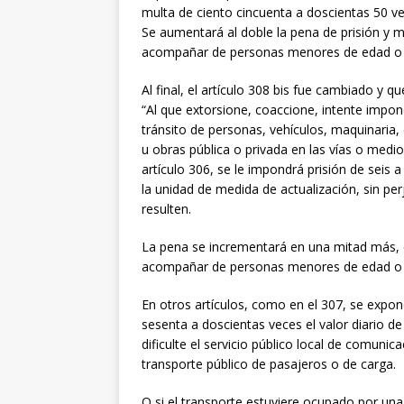
multa de ciento cincuenta a doscientas 50 vec
Se aumentará al doble la pena de prisión y 
acompañar de personas menores de edad o s
Al final, el artículo 308 bis fue cambiado y 
“Al que extorsione, coaccione, intente impon
tránsito de personas, vehículos, maquinaria, 
u obras pública o privada en las vías o medio
artículo 306, se le impondrá prisión de seis a
la unidad de medida de actualización, sin pe
resulten.
La pena se incrementará en una mitad más, c
acompañar de personas menores de edad o s
En otros artículos, como en el 307, se expon
sesenta a doscientas veces el valor diario d
dificulte el servicio público local de comun
transporte público de pasajeros o de carga.
O si el transporte estuviere ocupado por u