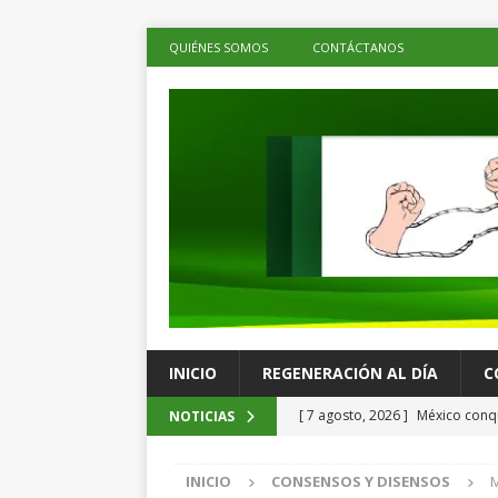
QUIÉNES SOMOS
CONTÁCTANOS
INICIO
REGENERACIÓN AL DÍA
C
[ 7 agosto, 2026 ]
México conqu
NOTICIAS
Juegos Centroamericanos
C
INICIO
CONSENSOS Y DISENSOS
M
[ 7 agosto, 2026 ]
La economía 