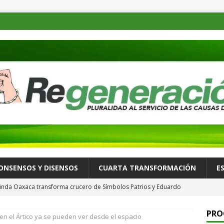
ONSENSOS Y DISENSOS
CUARTA TRANSFORMACIÓN
E
-Linda Oaxaca transforma crucero de Símbolos Patrios y Eduardo
PRO
en el Ártico ya se pueden ver desde el espacio
tur Oaxaca programa “Raíces Viajeras” para personas adultas