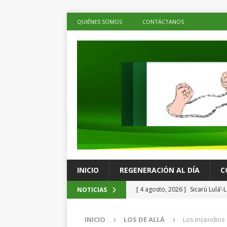
QUIÉNES SOMOS
CONTÁCTANOS
INICIO
REGENERACIÓN AL DÍA
C
[ 4 agosto, 2026 ]
Sicarú Lulá’
NOTICIAS
Mata
PRINCIPALES
INICIO
LOS DE ALLÁ
Los incendios 
[ 4 agosto, 2026 ]
Presenta Sec