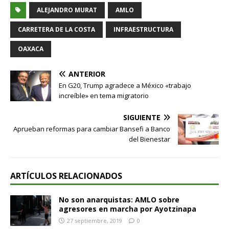
ALEJANDRO MURAT
AMLO
CARRETERA DE LA COSTA
INFRAESTRUCTURA
OAXACA
ANTERIOR
En G20, Trump agradece a México «trabajo
increíble» en tema migratorio
SIGUIENTE
Aprueban reformas para cambiar Bansefi a Banco
del Bienestar
ARTÍCULOS RELACIONADOS
No son anarquistas: AMLO sobre
agresores en marcha por Ayotzinapa
27 septiembre, 2019
0