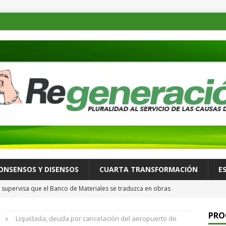
ONSENSOS Y DISENSOS
CUARTA TRANSFORMACIÓN
E
supervisa que el Banco de Materiales se traduzca en obras
TADOS
PRO
Liquidada, deuda por cancelación del aeropuerto de
osible desastre ambiental por derrame de petróleo de buque