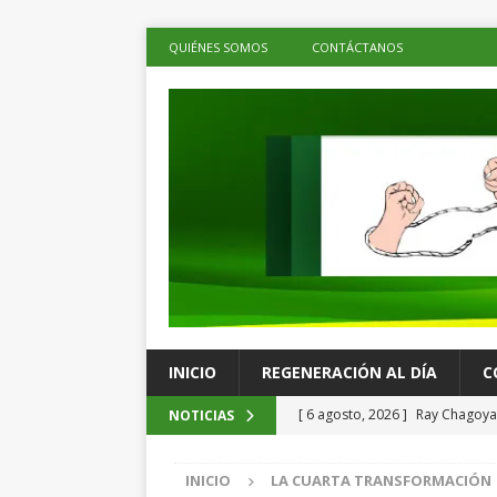
QUIÉNES SOMOS
CONTÁCTANOS
INICIO
REGENERACIÓN AL DÍA
C
[ 6 agosto, 2026 ]
Ray Chagoya 
NOTICIAS
comunitarias en Viguera
ES
INICIO
LA CUARTA TRANSFORMACIÓN
[ 6 agosto, 2026 ]
Advierten p