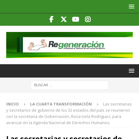
INICIO
LA CUARTA TRANSFORMACIÓN
Las secretarias
y secretarios de gobierno de los 32 estados del país se reunieron
con la secretaria de Gobernación, Rosa Icela Rodríguez, para
avanzar en la Agenda Nacional de Derechos Humanos.
Las secretarias y secretarios de